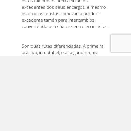
estes talentos e intercambian os
excedentes dos seus encargos, e mesmo
os propios artistas comezan a producir
excedente tamén para intercambios,
converténdose á súa vez en coleccionistas.
Son dúas rutas diferenciadas. A primeira,
práctica, inmutábel, e a segunda, máis
artística, impredicíbel e que evoluciona
continuamente. E tanto é así, que na
posmodernidade, están a abrir o que en
principio foi un camiño conservador de
técnicas tradicionais dentro da calcografía
ou xilografía, cara outras técnicas asistidas
por computador, sistemas litográficos e
serigráficos.
En resumo, o exlibris é un método de
expresión máis dentro do mundo artístico.