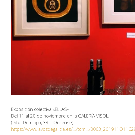
Exposición colectiva «ELLAS»
Del 11 al 20 de noviembre en la GALERÍA VISOL.
( Sto. Domingo, 33 – Ourense)
https://www.lavozdegalicia.es/…/tom…/0003_201911O11C2