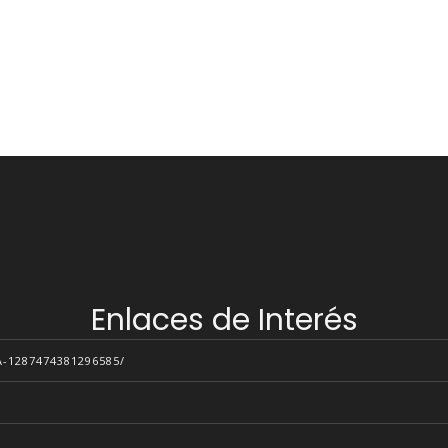
Enlaces de Interés
1287474381296585/