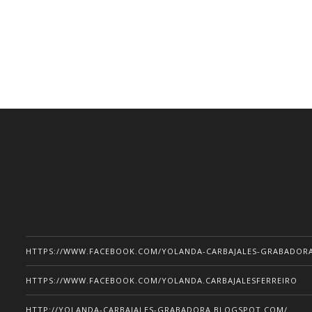
HTTPS://WWW.FACEBOOK.COM/YOLANDA-CARBAJALES-GRABADORA-
HTTPS://WWW.FACEBOOK.COM/YOLANDA.CARBAJALESFERREIRO
HTTP://YOLANDA-CARBAJALES-GRABADORA.BLOGSPOT.COM/